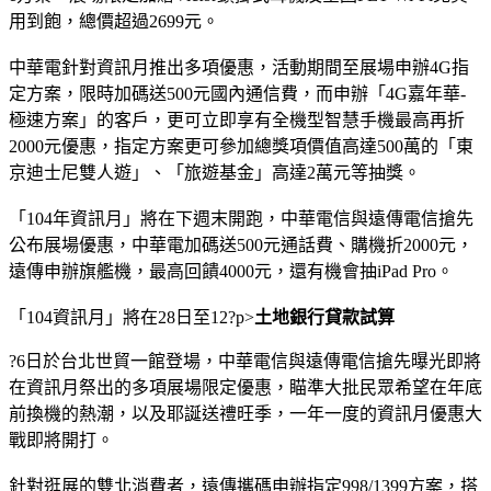
用到飽，總價超過2699元。
中華電針對資訊月推出多項優惠，活動期間至展場申辦4G指
定方案，限時加碼送500元國內通信費，而申辦「4G嘉年華-
極速方案」的客戶，更可立即享有全機型智慧手機最高再折
2000元優惠，指定方案更可參加總獎項價值高達500萬的「東
京迪士尼雙人遊」、「旅遊基金」高達2萬元等抽獎。
「104年資訊月」將在下週末開跑，中華電信與遠傳電信搶先
公布展場優惠，中華電加碼送500元通話費、購機折2000元，
遠傳申辦旗艦機，最高回饋4000元，還有機會抽iPad Pro。
「104資訊月」將在28日至12?p>
土地銀行貸款試算
?6日於台北世貿一館登場，中華電信與遠傳電信搶先曝光即將
在資訊月祭出的多項展場限定優惠，瞄準大批民眾希望在年底
前換機的熱潮，以及耶誕送禮旺季，一年一度的資訊月優惠大
戰即將開打。
針對逛展的雙北消費者，遠傳攜碼申辦指定998/1399方案，搭