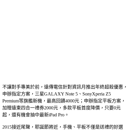
勞工貸款利率
勞工貸款查詢
勞工貸款申請
勞工貸款申請
勞工貸款資格
勞工購屋貸款
勞工局青年創業貸款
勞工局創業貸款
勞工修繕貸款
勞工創業貸款
勞工首次購屋貸款
留學貸款
留學貸款心得
聯邦銀行小額信貸
聯邦銀行車貸
領現金貸款
不讓對手專美於前，遠傳電信針對資訊月推出年終超殺優惠，
申辦指定方案，三星GALAXY Note 5、SonyXperia Z5
Premium等旗艦新機，最高回饋4000元；申辦指定平板方案，
加贈遠東四合一禮券2000元，多款平板首度降價，只要0元
起，還有機會抽中最新iPad Pro。
2015接近尾聲，耶誕節將近，手機、平板不僅是送禮的好選