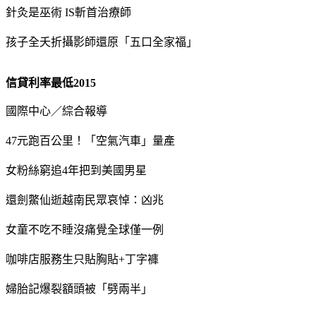
針灸是巫術 IS斬首治療師
孩子全夭折攝影師還原「五口全家福」
信貸利率最低2015
國際中心／綜合報導
47元跑百公里！「空氣汽車」量產
女粉絲窮追4年把到美國男星
還劍鱉仙逝越南民眾哀悼：凶兆
女童不吃不睡沒痛覺全球僅一例
咖啡店服務生只貼胸貼+丁字褲
婦胎記爆裂額頭被「劈兩半」