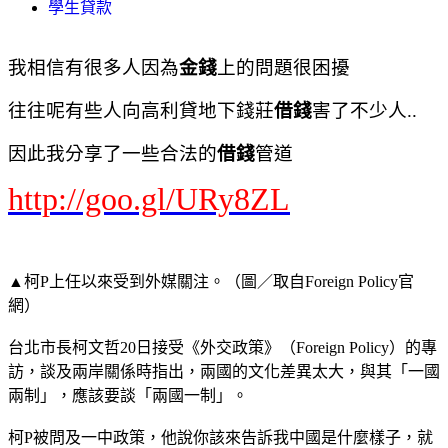
學生貸款
我相信有很多人因為
金錢
上的問題很困擾
往往呢有些人向高利貸地下錢莊
借錢
害了不少人..
因此我分享了一些合法的
借錢
管道
http://goo.gl/URy8ZL
▲柯P上任以來受到外媒關注。（圖／取自Foreign Policy官
網）
台北市長柯文哲20日接受《外交政策》（Foreign Policy）的專
訪，談及兩岸關係時指出，兩國的文化差異太大，與其「一國
兩制」，應該要談「兩國一制」。
柯P被問及一中政策，他說你該來告訴我中國是什麼樣子，就