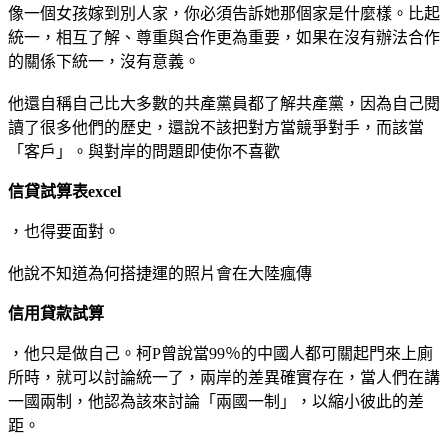
像一個女孩嫁到別人家，你必須告訴她那個家是什麼樣。比起
統一，相互了解、尊重與合作更為重要，如果在沒有辦法合作
的關係下統一，沒有意義。
他還自稱自己比大多數的共產黨員都了解共產黨，因為自己閱
讀了很多他們的歷史，還說不該把對方當競爭對手，而該當
「客戶」。與對岸的問題即使你不喜歡
信貸試算表excel
，也得要面對。
他說不知道為何搭捷運的照片會在大陸瘋傳
信用貸款試算
，他只是做自己。柯P曾說當99％的中國人都可關起門來上廁
所時，就可以討論統一了，兩岸的差異確實存在，當人們在講
一國兩制，他認為該來討論「兩國一制」，以縮小彼此的差
距。