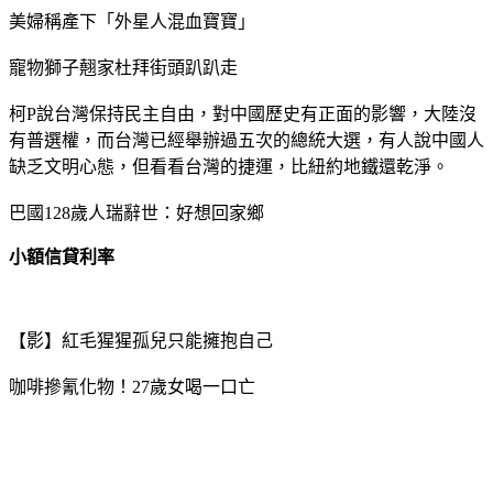
美婦稱產下「外星人混血寶寶」
寵物獅子翹家杜拜街頭趴趴走
柯P說台灣保持民主自由，對中國歷史有正面的影響，大陸沒
有普選權，而台灣已經舉辦過五次的總統大選，有人說中國人
缺乏文明心態，但看看台灣的捷運，比紐約地鐵還乾淨。
巴國128歲人瑞辭世：好想回家鄉
小額信貸利率
【影】紅毛猩猩孤兒只能擁抱自己
咖啡摻氰化物！27歲女喝一口亡