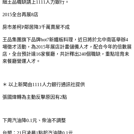
細王品職缺請上1111人力銀行。
2015全台再展8店
房市差柯P鄰居降3千萬賣屋不成
王品集團旗下品牌hot7新鐵板料理，近日將於北中南區舉辦4
場徵才活動，為2015年展店計畫儲備人才，配合今年的倍數展
店，全台預計達16家餐廳，共計釋出240個職缺，重點培育未
來餐廳營運人才。
＊ 以上新聞由1111人力銀行通訊社提供
張國煒轉為主動反擊原因有2點
下周汽油降0.1元、柴油不調整
台塑：21日凌晨1點起汽油降0.1元