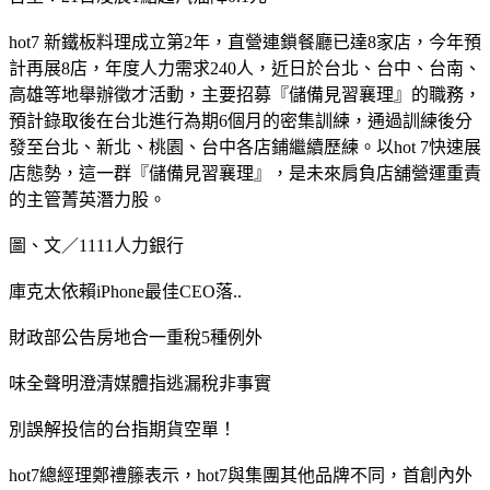
hot7 新鐵板料理成立第2年，直營連鎖餐廳已達8家店，今年預
計再展8店，年度人力需求240人，近日於台北、台中、台南、
高雄等地舉辦徵才活動，主要招募『儲備見習襄理』的職務，
預計錄取後在台北進行為期6個月的密集訓練，通過訓練後分
發至台北、新北、桃園、台中各店鋪繼續歷練。以hot 7快速展
店態勢，這一群『儲備見習襄理』，是未來肩負店舖營運重責
的主管菁英潛力股。
圖、文／1111人力銀行
庫克太依賴iPhone最佳CEO落..
財政部公告房地合一重稅5種例外
味全聲明澄清媒體指逃漏稅非事實
別誤解投信的台指期貨空單！
hot7總經理鄭禮籐表示，hot7與集團其他品牌不同，首創內外