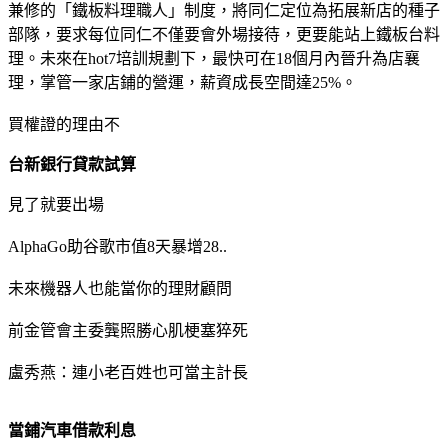
兼修的「鐵板料理職人」制度，將同仁定位為拓展新店的種子
部隊，要求每位同仁不僅要會外場接待，更要能站上鐵板台料
理。未來在hot7培訓規劃下，最快可在18個月內晉升為店襄
理，掌管一家店鋪的營運，薪資成長空間達25%。
買權證的理由不
台新銀行貸款試算
見了就要出場
AlphaGo助谷歌市值8天暴增28..
未來機器人也能當你的理財顧問
前金管會主委龔照勝心肌梗塞猝死
盧秀燕：連小老百姓也可當主計長
當鋪汽車借款利息