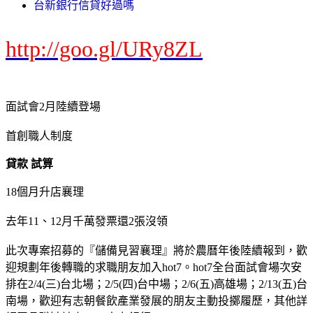
台新銀行信貸好過嗎
http://goo.gl/URy8ZL
面試會2月陸續登場
首創職人制度
貸款 試算
18個月升店襄理
去年11、12月千萬發票還2張沒領
此次專案招募的『儲備見習襄理』將於農曆年後陸續報到，歡
迎規劃年後轉職的求職朋友加入hot7。hot7全台面試會場次安
排在2/4(三)台北場；2/5(四)台中場；2/6(五)高雄場；2/13(五)台
南場，歡迎有志朝餐飲產業發展的朋友主動投擲履歷，其他詳