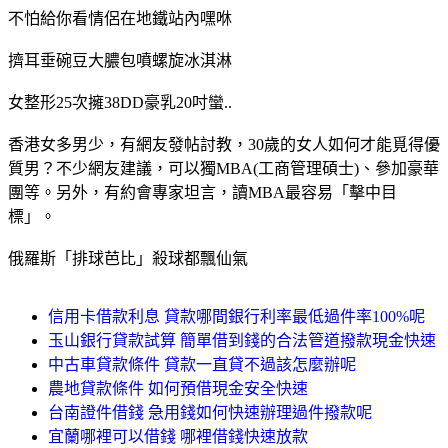
不怕給你看情侶在地鐵站內嘿咻
擠耳垂碗豆大膿包噴螺旋冰淇淋
女整形25次擁38DD豪乳20吋蠻..
香港女多男少，有網友發帖討教，30歲的女人如何才能覓得優
質男？不少網友建議，可以獨MBA(工商管理碩士)、參加豪華
團等。另外，有約會專家坦言，讀MBA最容易「擊中目
標」。
俄羅斯「排球芭比」殺球都飄仙氣
信用卡借款利息 貸款哪間銀行利率最低過件率100%呢
玉山銀行貸款試算 簡單借到錢的合法管道撥款現金快速
中古車貸款條件 貸款一直貸不過該怎麼辦呢
農地貸款條件 如何預借現金安全快速
台南證件借錢 急用錢如何快速辦理過件撥款呢
宜蘭哪裡可以借錢 哪裡借錢快速放款