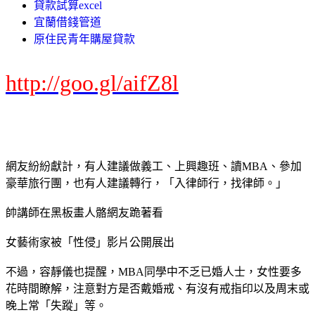
貸款試算excel
宜蘭借錢管道
原住民青年購屋貸款
http://goo.gl/aifZ8l
網友紛紛獻計，有人建議做義工、上興趣班、讀MBA、參加
豪華旅行團，也有人建議轉行，「入律師行，找律師。」
帥講師在黑板畫人骼網友跪著看
女藝術家被「性侵」影片公開展出
不過，容靜儀也提醒，MBA同學中不乏已婚人士，女性要多
花時間瞭解，注意對方是否戴婚戒、有沒有戒指印以及周末或
晚上常「失蹤」等。