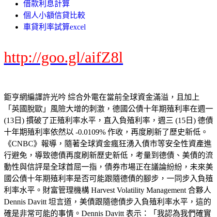
借款利息計算
個人小額信貸比較
車貸利率試算excel
http://goo.gl/aifZ8l
鉅亨網編譯許光吟 綜合外電在當前全球資金滿溢，且加上
「英國脫歐」風險大增的刺激，德國公債十年期殖利率在週一
(13日) 摜破了正殖利率水平，直入負殖利率，週三 (15日) 德債
十年期殖利率依然以 -0.0109% 作收，再度刷新了歷史新低。
《CNBC》報導，隨著全球資金瘋狂湧入債市等安全性資產進
行避免，導致德債再度刷新歷史新低，考量到德債、美債的流
動性與信評是全球首屈一指，債券市場正在議論紛紛，未來美
國公債十年期殖利率是否可能跟隨德債的腳步，一同步入負殖
利率水平。財富管理機構 Harvest Volatility Management 合夥人
Dennis Davitt 坦言道，美債跟隨德債步入負殖利率水平，這的
確是非常可能的事情。Dennis Davitt 表示：「我認為我們確實