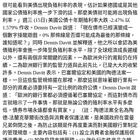
很可能看到美債出現負殖利率的表現，估計如果德國或是其他
國家公債殖利率進一步下滑的話，那麼美債就可能將出現負殖
利率。」週三 (15日) 美國公債十年期殖利率大跌 -2.47% 以
1.579% 作收。Dennis Davitt 說道：「現在債市已經演變成一
個數字接龍遊戲，0% 那條線是否還可能成為最後的那條線，
誰知道呢？」同時 Dennis Davitt 並解釋道，他之所以會認為美
債殖利率會進一步降至負殖利率水平，除了全球經濟成長遲緩
以外，還有兩個非常關鍵的因素，一為歐洲央行的寬鬆仍在持
續，二為歐洲銀行業的監管力道與此前先比，已是大大的收緊
許多。Dennis Davitt 表示，巴塞爾協定和美國的陶德法案一
樣，一旦這些監管規條擺在那裡，那麼這就意味著銀行業有一
部分的資產必須要持有一定比例的政府公債。Dennis Davitt 說
道：「歐洲的銀行業都必須遵循著巴塞爾協定，而這對債市而
言就暗示了一件事情，那就是無論公債的殖利率水平有多麼
低，債券市場永遠都會有買家。」 （註：陶德法案全名為陶
德-法蘭克華爾街改造與消費者保護法案，是美國政府在雷曼
兄弟倒閉之後，為防止該類是件再度重演而對美國銀行業制定
的管理規章，主要內容包括有：(1) 設立消費者金融保護局保