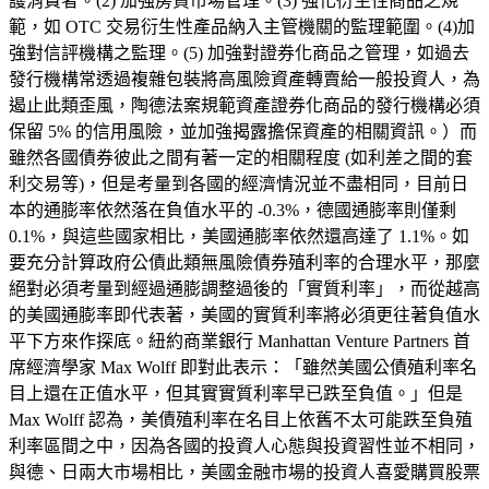
護消費者。(2) 加強房貸市場管理。(3) 強化衍生性商品之規
範，如 OTC 交易衍生性產品納入主管機關的監理範圍。(4)加
強對信評機構之監理。(5) 加強對證券化商品之管理，如過去
發行機構常透過複雜包裝將高風險資產轉賣給一般投資人，為
遏止此類歪風，陶德法案規範資產證券化商品的發行機構必須
保留 5% 的信用風險，並加強揭露擔保資產的相關資訊。）而
雖然各國債券彼此之間有著一定的相關程度 (如利差之間的套
利交易等)，但是考量到各國的經濟情況並不盡相同，目前日
本的通膨率依然落在負值水平的 -0.3%，德國通膨率則僅剩
0.1%，與這些國家相比，美國通膨率依然還高達了 1.1%。如
要充分計算政府公債此類無風險債券殖利率的合理水平，那麼
絕對必須考量到經過通膨調整過後的「實質利率」，而從越高
的美國通膨率即代表著，美國的實質利率將必須更往著負值水
平下方來作探底。紐約商業銀行 Manhattan Venture Partners 首
席經濟學家 Max Wolff 即對此表示：「雖然美國公債殖利率名
目上還在正值水平，但其實實質利率早已跌至負值。」但是
Max Wolff 認為，美債殖利率在名目上依舊不太可能跌至負殖
利率區間之中，因為各國的投資人心態與投資習性並不相同，
與德、日兩大市場相比，美國金融市場的投資人喜愛購買股票